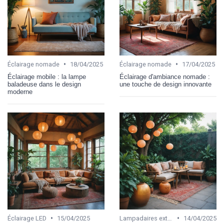
•
•
Éclairage nomade
18/04/2025
Éclairage nomade
17/04/2025
Éclairage mobile : la lampe
Éclairage d'ambiance nomade :
baladeuse dans le design
une touche de design innovante
moderne
•
•
Éclairage LED
15/04/2025
Lampadaires extérieurs
14/04/2025