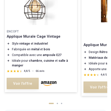
ENCOFT
Applique Murale Cage Vintage
＋
Style
vintage
et
industriel
Applique Mural
＋
Fabriquée en
métal
et
bois
＋
Design
Rétro
e
＋
Compatible avec une
ampoule E27
＋
Matériaux de qu
＋
Idéale pour
chambre
,
cuisine
et
salle à
＋
Idéale pour
sal
manger
＋
Apporte une
at
★★★★★
★★★★★
4,4/5
—
66 avis
★★★★★
★★★★★
4,4/5
—
Voir l'offre
Voir l'offre