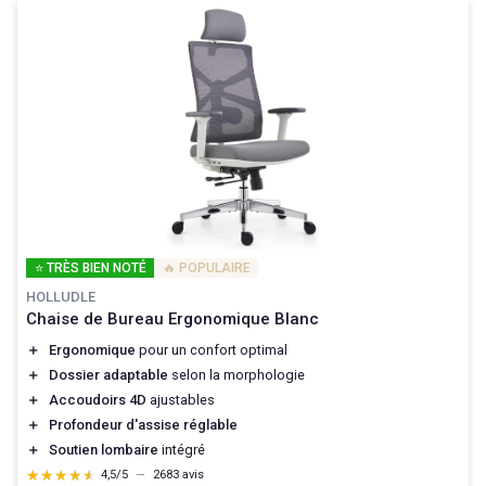
⭐ TRÈS BIEN NOTÉ
🔥 POPULAIRE
HOLLUDLE
Chaise de Bureau Ergonomique Blanc
＋
Ergonomique
pour un confort optimal
＋
Dossier adaptable
selon la morphologie
＋
Accoudoirs 4D
ajustables
＋
Profondeur d'assise réglable
＋
Soutien lombaire
intégré
★★★★★
★★★★★
4,5/5
—
2683 avis