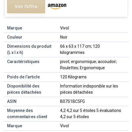
Voir l'offre
Marque
‎Vivol
Couleur
‎Noir
Dimensions du produit
‎66 x 63 x 117 cm; 120
(L x l x h)
kilogrammes
Caractéristiques
‎pivot; ergonomique; accoudoir;
Roulettes; Ergonomique
Poids de l'article
‎120 Kilograms
Disponibilité des
‎Information indisponible sur les
pièces détachées
pièces détachées
ASIN
B07S1BC5FG
Moyenne des
4,2 4,2 sur 5 étoiles 5 évaluations
commentaires client
4,2 sur 5 étoiles
Marque
Vivol