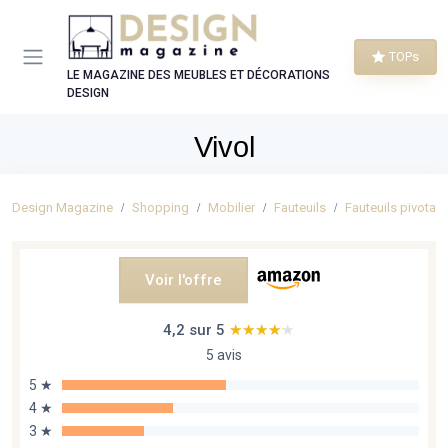
Panneau de gestion des cookies
TOPs
LE MAGAZINE DES MEUBLES ET DÉCORATIONS
DESIGN
Vivol
Design Magazine
Shopping
Mobilier
Fauteuils
Fauteuils pivotan
Voir l'offre
4,2 sur 5
★★★★★
★★★★★
5 avis
5 ★
4 ★
3 ★