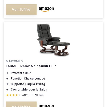
Voir l'offre
M MCOMBO
Fauteuil Relax Noir Simili Cuir
＋
Pivotant à 360°
＋
Fonction Chaise Longue
＋
Supporte jusqu'à 120 Kg
＋
Confortable pour le Salon
★★★★★
★★★★★
4,3/5
—
991 avis