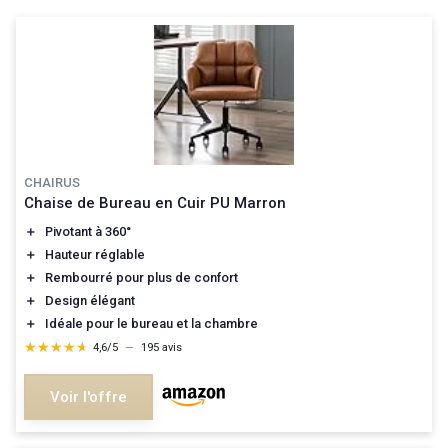
CHAIRUS
Chaise de Bureau en Cuir PU Marron
＋
Pivotant à 360°
＋
Hauteur réglable
＋
Rembourré pour plus de confort
＋
Design élégant
＋
Idéale pour le bureau et la chambre
★★★★★
★★★★★
4,6/5
—
195 avis
Voir l'offre