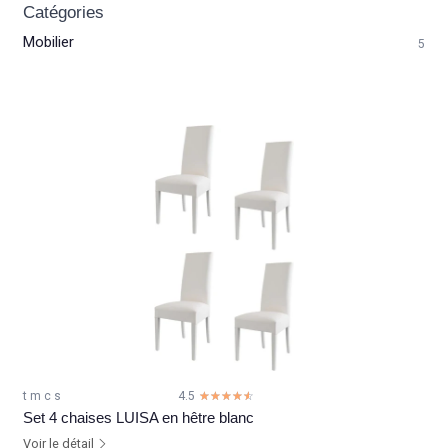
Catégories
Mobilier
5
t m c s
4.5
☆☆☆☆☆
★★★★★
Set 4 chaises LUISA en hêtre blanc
Voir le détail