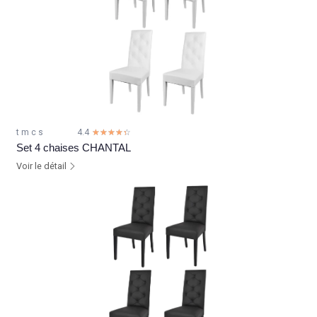
t m c s
4.4
☆☆☆☆☆
★★★★★
Set 4 chaises CHANTAL
Voir le détail