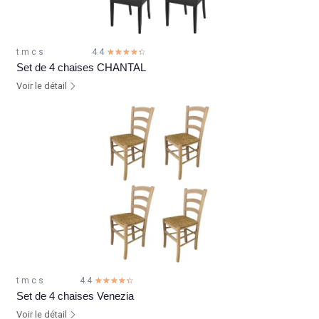
t m c s
4.4
☆☆☆☆☆
★★★★★
Set de 4 chaises CHANTAL
Voir le détail
t m c s
4.4
☆☆☆☆☆
★★★★★
Set de 4 chaises Venezia
Voir le détail