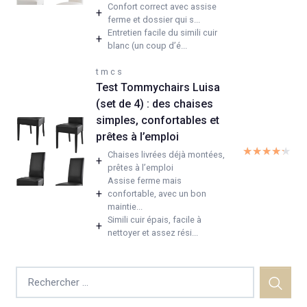
Confort correct avec assise
+
ferme et dossier qui s...
Entretien facile du simili cuir
+
blanc (un coup d’é...
t m c s
Test Tommychairs Luisa
(set de 4) : des chaises
simples, confortables et
prêtes à l’emploi
★★★★★
★★★★★
Chaises livrées déjà montées,
+
prêtes à l’emploi
Assise ferme mais
+
confortable, avec un bon
maintie...
Simili cuir épais, facile à
+
nettoyer et assez rési...