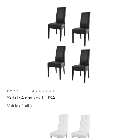
t m c s
4.5
☆☆☆☆☆
★★★★★
Set de 4 chaises LUISA
Voir le détail