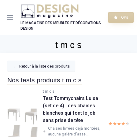
Panneau de gestion des cookies
TOPs
LE MAGAZINE DES MEUBLES ET DÉCORATIONS
DESIGN
t m c s
←
Retour à la liste des produits
Nos tests produits t m c s
t m c s
Test Tommychairs Luisa
(set de 4) : des chaises
blanches qui font le job
sans prise de tête
★★★★★
★★★★★
Chaises livrées déjà montées,
+
aucune galère d’asse...