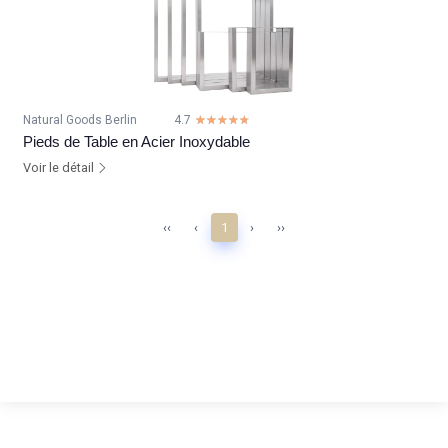
Natural Goods Berlin
4.7
☆☆☆☆☆
★★★★★
Pieds de Table en Acier Inoxydable
Voir le détail
‹‹
‹
1
›
››