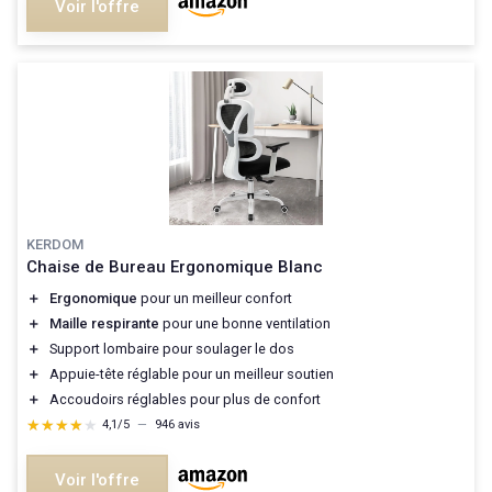
Voir l'offre
KERDOM
Chaise de Bureau Ergonomique Blanc
＋
Ergonomique
pour un meilleur confort
＋
Maille respirante
pour une bonne ventilation
＋
Support lombaire pour soulager le dos
＋
Appuie-tête réglable pour un meilleur soutien
＋
Accoudoirs réglables pour plus de confort
★★★★★
★★★★★
4,1/5
—
946 avis
Voir l'offre