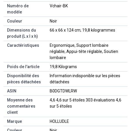
Numéro de
‎Vchair-BK
modèle
Couleur
‎Noir
Dimensions du
‎66 x 66 x 124 cm; 19,8 kilogrammes
produit (L x l x h)
Caractéristiques
‎Ergonomique, Support lombaire
réglable, Appui-tête réglable, Soutien
lombaire
Poids de l'article
‎19,8 Kilograms
Disponibilité des
‎Information indisponible sur les pièces
pièces détachées
détachées
ASIN
B0DGTDWLRW
Moyenne des
4,6 4,6 sur 5 étoiles 303 évaluations 4,6
commentaires
sur 5 étoiles
client
Marque
HOLLUDLE
Couleur
Noir