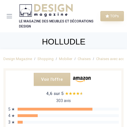
Panneau de gestion des cookies
TOPs
LE MAGAZINE DES MEUBLES ET DÉCORATIONS
DESIGN
HOLLUDLE
Design Magazine
Shopping
Mobilier
Chaises
Chaises avec acco
Voir l'offre
4,6 sur 5
★★★★★
★★★★★
303 avis
5 ★
4 ★
3 ★