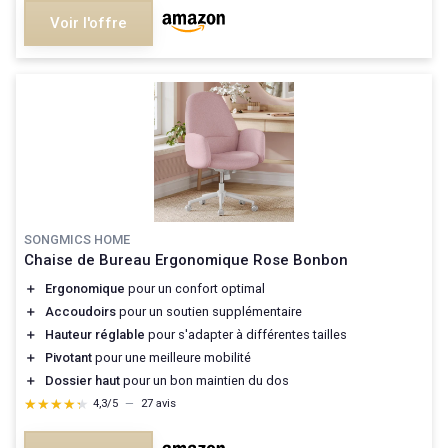
Voir l'offre
SONGMICS HOME
Chaise de Bureau Ergonomique Rose Bonbon
＋
Ergonomique
pour un confort optimal
＋
Accoudoirs
pour un soutien supplémentaire
＋
Hauteur réglable
pour s'adapter à différentes tailles
＋
Pivotant
pour une meilleure mobilité
＋
Dossier haut
pour un bon maintien du dos
★★★★★
★★★★★
4,3/5
—
27 avis