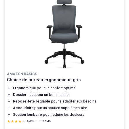
AMAZON BASICS
Chaise de bureau ergonomique gris
＋
Ergonomique
pour un confort optimal
＋
Dossier haut
pour un bon maintien
＋
Repose-tête réglable
pour s'adapter aux besoins
＋
Accoudoirs
pour un soutien supplémentaire
＋
Soutien lombaire
pour réduire les douleurs
★★★★★
★★★★★
4,3/5
—
87 avis