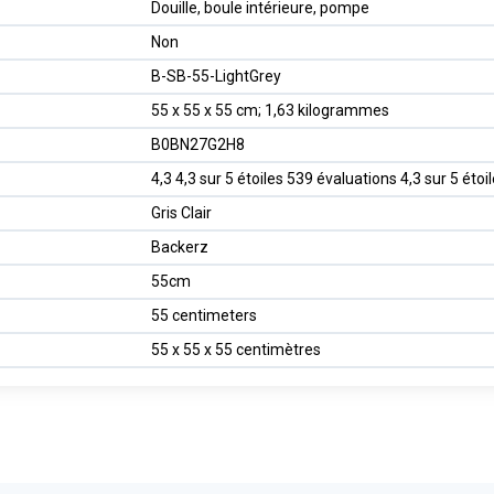
‎Douille, boule intérieure, pompe
‎Non
‎B-SB-55-LightGrey
‎55 x 55 x 55 cm; 1,63 kilogrammes
‎B0BN27G2H8
4,3 4,3 sur 5 étoiles 539 évaluations 4,3 sur 5 étoi
Gris Clair
Backerz
55cm
55 centimeters
55 x 55 x 55 centimètres