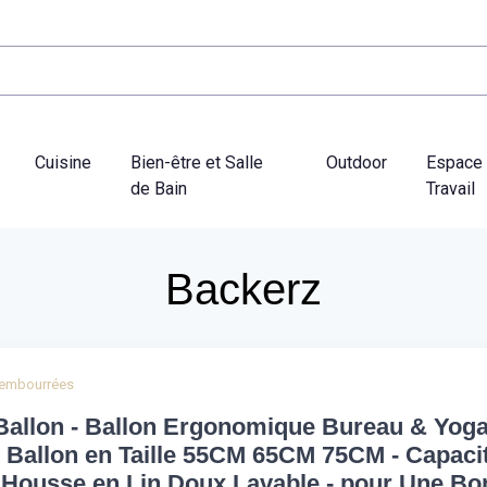
Cuisine
Bien-être et Salle
Outdoor
Espace
de Bain
Travail
Backerz
rembourrées
Ballon - Ballon Ergonomique Bureau & Yog
 Ballon en Taille 55CM 65CM 75CM - Capaci
 Housse en Lin Doux Lavable - pour Une Bo