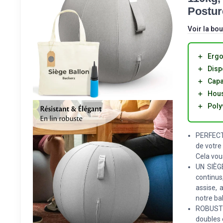
Postur
Voir la bou
＋
Erg
＋
Disp
＋
Capa
＋
Hous
＋
Poly
PERFECTI
de votre
Cela vous
UN SIÈG
continus
assise, 
notre ba
ROBUSTE 
doubles 