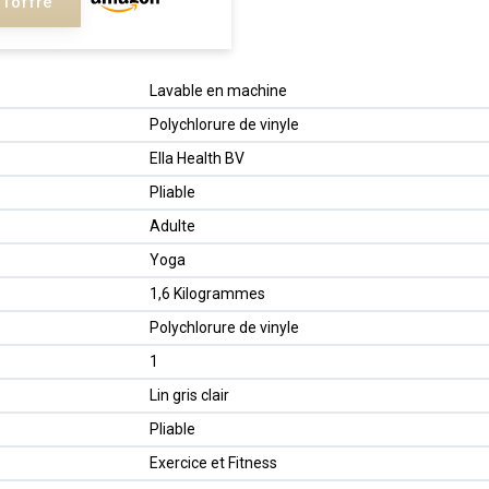
 l'offre
‎Lavable en machine
‎Polychlorure de vinyle
‎Ella Health BV
‎Pliable
‎Adulte
‎Yoga
‎1,6 Kilogrammes
‎Polychlorure de vinyle
‎1
‎Lin gris clair
‎Pliable
‎Exercice et Fitness