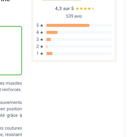
4,3 sur 5
★★★★★
★★★★★
539 avis
5 ★
4 ★
3 ★
2 ★
1 ★
les muscles
t renforcés.
-mouvements
'en position
ité grâce à
es coutures
e, résistant