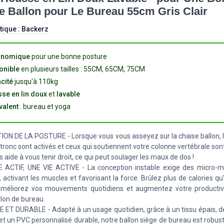
e Ballon pour Le Bureau 55cm Gris Clair
tique :
Backerz
onomique
pour une bonne posture
onible
en plusieurs tailles : 55CM, 65CM, 75CM
cité
jusqu'à 110kg
se en lin doux
et
lavable
valent
: bureau et yoga
ON DE LA POSTURE - Lorsque vous vous asseyez sur la chaise ballon, 
 tronc sont activés et ceux qui soutiennent votre colonne vertébrale son
 aide à vous tenir droit, ce qui peut soulager les maux de dos !
E ACTIF, UNE VIE ACTIVE - La conception instable exige des micro
, activant les muscles et favorisant la force. Brûlez plus de calories qu
améliorez vos mouvements quotidiens et augmentez votre productiv
llon de bureau.
ET DURABLE - Adapté à un usage quotidien, grâce à un tissu épais, d
et un PVC personnalisé durable, notre ballon siège de bureau est robust