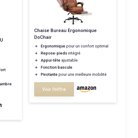
Chaise Bureau Ergonomique
DoChair
PU
＋
Ergonomique
pour un confort optimal
＋
Repose-pieds
intégré
＋
Appui-tête
ajustable
＋
Fonction bascule
ort
＋
Pivotante
pour une meilleure mobilité
chambre
Voir l'offre