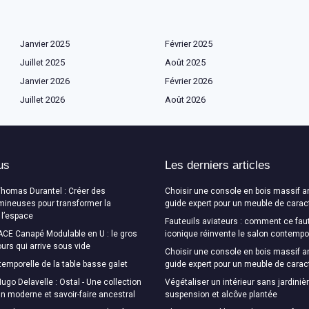
Janvier 2025
Février 2025
Juillet 2025
Août 2025
Janvier 2026
Février 2026
Juillet 2026
Août 2026
us
Les derniers articles
Thomas Durantel : Créer des
Choisir une console en bois massif a
mineuses pour transformer la
guide expert pour un meuble de carac
 l’espace
Fauteuils aviateurs : comment ce faut
CE Canapé Modulable en U : le gros
iconique réinvente le salon contempo
urs qui arrive sous vide
Choisir une console en bois massif a
temporelle de la table basse galet
guide expert pour un meuble de carac
ugo Delavelle : Ostal - Une collection
Végétaliser un intérieur sans jardinièr
ign moderne et savoir-faire ancestral
suspension et alcôve plantée