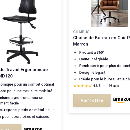
CHAIRUS
Chaise de Bureau en Cuir 
Marron
＋
Pivotant à 360°
＋
Hauteur réglable
＋
Rembourré pour plus de conf
de Travail Ergonomique
＋
Design élégant
IND120
＋
Idéale pour le bureau et la 
nomique
pour un confort optimal
★★★★★
★★★★★
4,6/5
—
195 avis
ante
pour une meilleure mobilité
nisme synchrone
pour un
Voir l'offre
ement facile
u repose-pieds en métal
inclus
e
pour laboratoires et caisses