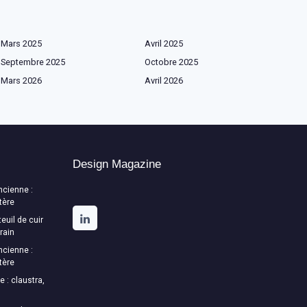
Mars 2025
Avril 2025
Septembre 2025
Octobre 2025
Mars 2026
Avril 2026
Design Magazine
ncienne :
tère
euil de cuir
rain
ncienne :
tère
e : claustra,