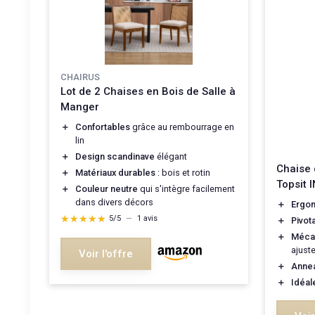
CHAIRUS
Lot de 2 Chaises en Bois de Salle à
Manger
＋
Confortables
grâce au rembourrage en
lin
＋
Design scandinave
élégant
Chaise 
＋
Matériaux durables
: bois et rotin
Topsit 
＋
Couleur neutre
qui s'intègre facilement
dans divers décors
＋
Ergo
★★★★★
★★★★★
5/5
—
1 avis
＋
Pivot
＋
Méca
ajust
Voir l'offre
＋
Annea
＋
Idéal