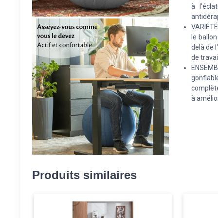
à l'écl
antidéra
VARIÉTÉ 
le ballo
delà de 
de travai
ENSEMBL
gonflab
complète
à amélior
Produits similaires