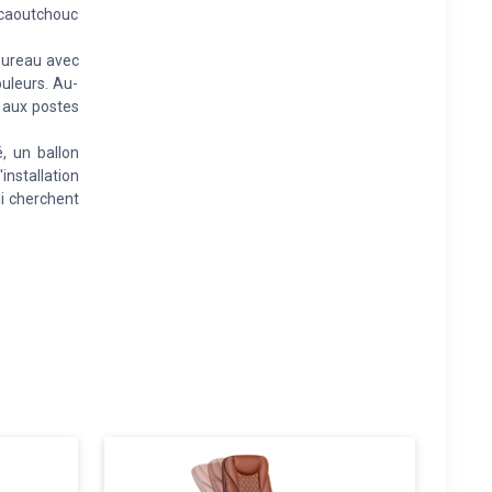
caoutchouc
bureau avec
ouleurs. Au-
e aux postes
, un ballon
nstallation
ui cherchent