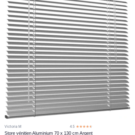
Victoria M
4.5
☆☆☆☆☆
★★★★★
Store vénitien Aluminium 70 x 130 cm Argent