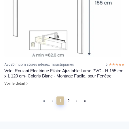
AvosDimcom stores rideaux moustiquaires
5
☆☆☆☆☆
★★★★★
Volet Roulant Electrique Filaire Ajustable Lame PVC - H 155 cm
x L 120 cm- Coloris Blanc - Montage Facile, pour Fenêtre
Voir le détail
‹‹
‹
1
2
›
››