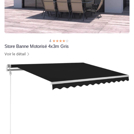
4
☆☆☆☆☆
★★★★★
Store Banne Motorisé 4x3m Gris
Voir le détail