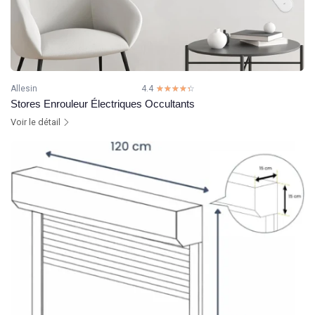
Allesin
4.4
☆☆☆☆☆
★★★★★
Stores Enrouleur Électriques Occultants
Voir le détail