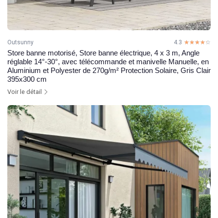
Outsunny
4.3
☆☆☆☆☆
★★★★★
Store banne motorisé, Store banne électrique, 4 x 3 m, Angle
réglable 14°-30°, avec télécommande et manivelle Manuelle, en
Aluminium et Polyester de 270g/m² Protection Solaire, Gris Clair
395x300 cm
Voir le détail