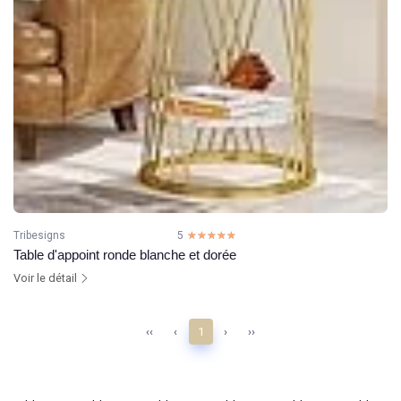
Tribesigns
5
☆☆☆☆☆
★★★★★
Table d'appoint ronde blanche et dorée
Voir le détail
‹‹
‹
1
›
››