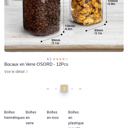
4.2
☆☆☆☆☆
★★★★★
Bocaux en Verre OSORD - 12Pcs
Voir le détail
‹‹
‹
1
›
››
Boîtes
Boîtes
Boîtes
Boîtes
hermétiques
en
en inox
en
verre
plastique