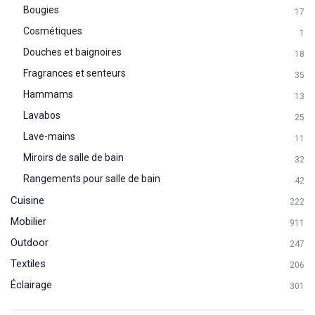
Bougies
17
Cosmétiques
1
Douches et baignoires
18
Fragrances et senteurs
35
Hammams
13
Lavabos
25
Lave-mains
11
Miroirs de salle de bain
32
Rangements pour salle de bain
42
Cuisine
222
Mobilier
911
Outdoor
247
Textiles
206
Éclairage
301