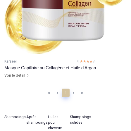
Karseell
4
☆☆☆☆☆
★★★★★
Masque Capillaire au Collagène et Huile d'Argan
Voir le détail
‹‹
‹
1
›
››
Shampoings
Après-
Huiles
Shampoings
shampoings
pour
solides
cheveux