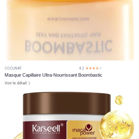
COCUNAT
4.2
☆☆☆☆☆
★★★★★
Masque Capillaire Ultra-Nourrissant Boombastic
Voir le détail