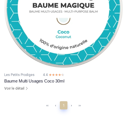
Les Petits Prodiges
4.4
☆☆☆☆☆
★★★★★
Baume Multi Usages Coco 30ml
Voir le détail
‹‹
‹
1
›
››