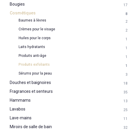
Bougies
17
Cosmétiques
8
Baumes à lèvres
2
Crèmes pour le visage
2
Huiles pour le corps
1
Laits hydratants
1
Produits anti-âge
1
Produits exfoliants
1
Sérums pour la peau
3
Douches et baignoires
18
Fragrances et senteurs
35
Hammams
13
Lavabos
25
Lave-mains
11
Miroirs de salle de bain
32