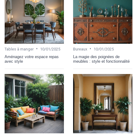
•
•
Tables à manger
10/01/2025
Bureaux
10/01/2025
Aménagez votre espace repas
La magie des poignées de
avec style
meubles : style et fonctionnalité