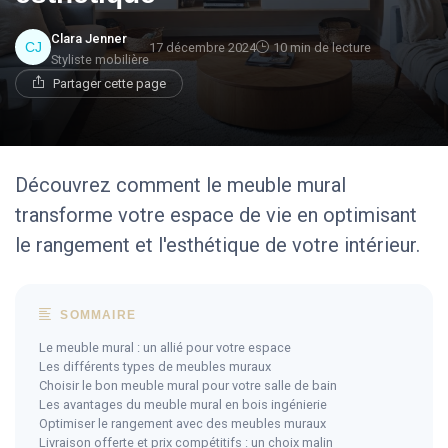
Clara Jenner
17 décembre 2024
10 min de lecture
Styliste mobilière
Partager cette page
Découvrez comment le meuble mural
transforme votre espace de vie en optimisant
le rangement et l'esthétique de votre intérieur.
SOMMAIRE
Le meuble mural : un allié pour votre espace
Les différents types de meubles muraux
Choisir le bon meuble mural pour votre salle de bain
Les avantages du meuble mural en bois ingénierie
Optimiser le rangement avec des meubles muraux
Livraison offerte et prix compétitifs : un choix malin