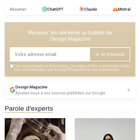
Résumer
ChatGPT
Claude
Mistral
Recevez les dernières actualités de
Design Magazine
➔ Je m'inscris
*
En remplissant ce formulaire, j’accepte d’être contacté(e) à des
fins commerciales par Design Magazine et ses partenaires.
Design Magazine
Ajoutez-nous à vos sources préférées sur Google
Parole d'experts