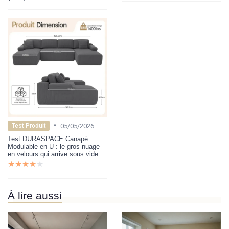
•
05/05/2026
Test Produit
Test DURASPACE Canapé
Modulable en U : le gros nuage
en velours qui arrive sous vide
★★★★★
★★★★★
À lire aussi