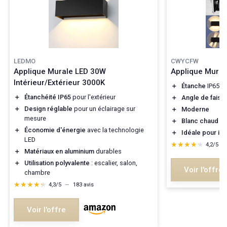
LEDMO
CWYCFW
Applique Murale LED 30W
Applique Mural
Intérieur/Extérieur 3000K
＋
Étanche
IP65
＋
Étanchéité IP65
pour l'extérieur
＋
Angle de faisc
＋
Design réglable
pour un éclairage sur
＋
Moderne
mesure
＋
Blanc chaud 3
＋
Économie d'énergie
avec la technologie
＋
Idéale pour int
LED
★★★★★
★★★★★
4,2/5
—
＋
Matériaux en aluminium
durables
＋
Utilisation polyvalente
: escalier, salon,
Voir l'offre
chambre
★★★★★
★★★★★
4,3/5
—
183 avis
Voir l'offre