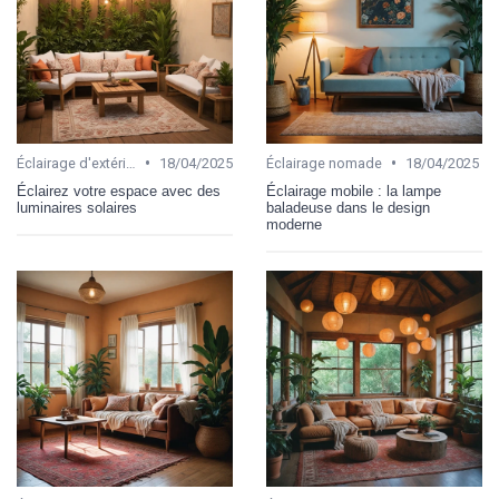
•
•
Éclairage d'extérieur
18/04/2025
Éclairage nomade
18/04/2025
Éclairez votre espace avec des
Éclairage mobile : la lampe
luminaires solaires
baladeuse dans le design
moderne