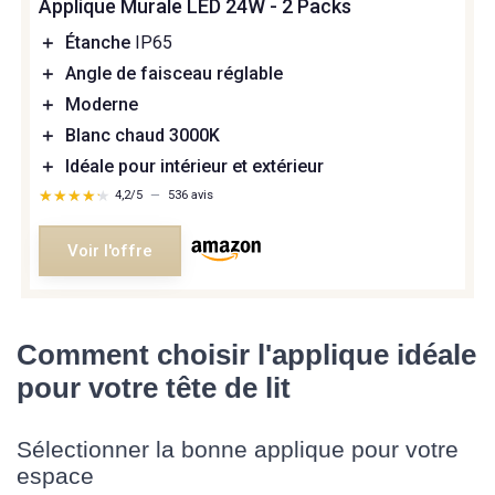
Applique Murale LED 24W - 2 Packs
＋
Étanche
IP65
＋
Angle de faisceau réglable
＋
Moderne
＋
Blanc chaud 3000K
＋
Idéale pour intérieur et extérieur
★★★★★
★★★★★
4,2/5
—
536 avis
Voir l'offre
Comment choisir l'applique idéale
pour votre tête de lit
Sélectionner la bonne applique pour votre
espace