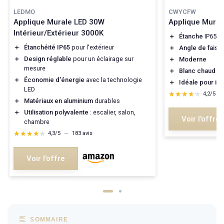
LEDMO
CWYCFW
Applique Murale LED 30W
Applique Mural
Intérieur/Extérieur 3000K
＋
Étanche
IP65
＋
Étanchéité IP65
pour l'extérieur
＋
Angle de faisc
＋
Design réglable
pour un éclairage sur
＋
Moderne
mesure
＋
Blanc chaud 3
＋
Économie d'énergie
avec la technologie
＋
Idéale pour int
LED
★★★★★
★★★★★
4,2/5
—
＋
Matériaux en aluminium
durables
＋
Utilisation polyvalente
: escalier, salon,
Voir l'offre
chambre
★★★★★
★★★★★
4,3/5
—
183 avis
Voir l'offre
SOMMAIRE