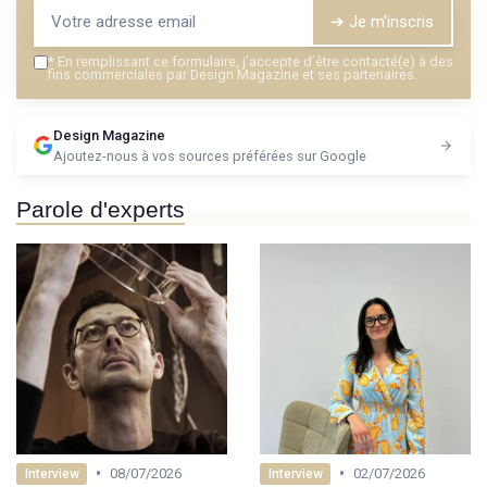
➔ Je m'inscris
*
En remplissant ce formulaire, j’accepte d’être contacté(e) à des
fins commerciales par Design Magazine et ses partenaires.
Design Magazine
Ajoutez-nous à vos sources préférées sur Google
Parole d'experts
•
•
08/07/2026
02/07/2026
Interview
Interview