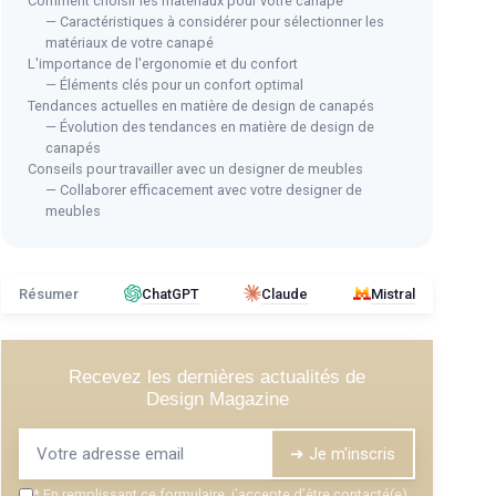
Comment choisir les matériaux pour votre canapé
— Caractéristiques à considérer pour sélectionner les
matériaux de votre canapé
L'importance de l'ergonomie et du confort
— Éléments clés pour un confort optimal
Tendances actuelles en matière de design de canapés
Cou
LISA DESIGN
— Évolution des tendances en matière de design de
 Cyrus
Canapé d'angle Réversible Onyx -
canapés
＋
T
Conseils pour travailler avec un designer de meubles
Vert Sauge
＋
C
— Collaborer efficacement avec votre designer de
＋
Modulable
et adaptable à l'espace
＋
meubles
＋
Couleur
vert sauge tendance
＋
＋
Confort
pour 4 personnes
★★
★★
＋
Tissu
de qualité
che)
Résumer
ChatGPT
Claude
Mistral
★★★★★
★★★★★
4,2/5
—
4 avis
Voir l'offre
Recevez les dernières actualités de
Design Magazine
➔ Je m'inscris
*
En remplissant ce formulaire, j’accepte d’être contacté(e)