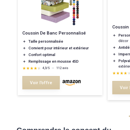
Coussin
Coussin De Banc Personnalisé
＋
Person
-
décor
＋
Taille personnalisée
＋
Antidé
＋
Convient pour intérieur et extérieur
＋
Imper
＋
Confort optimal
＋
Polyva
＋
Remplissage en mousse 45D
extérie
★★★★★
★★★★★
4,3/5
—
112 avis
★★★★
★★★★
Voir l'offre
Voir 