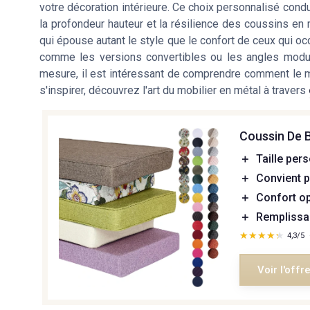
votre décoration intérieure. Ce choix personnalisé condu
la profondeur hauteur et la résilience des coussins en 
qui épouse autant le style que le confort de ceux qui o
comme les versions convertibles ou les angles modul
mesure, il est intéressant de comprendre comment le mo
s'inspirer, découvrez l'art du mobilier en métal à travers
Coussin De 
＋
Taille per
＋
Convient p
＋
Confort o
＋
Remplissa
★★★★★
★★★★★
4,3/5
Voir l'offr