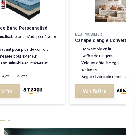
 de Banc Personnalisé
BESTMOBILIER
nalisable
pour s'adapter à votre
Canapé d'angle Convertible
＋
Convertible
en lit
rapant
pour plus de confort
＋
Coffre
de rangement
méable
pour extérieur
＋
Velours côtelé
élégant
lent
: utilisable en intérieur et
ur
＋
4 places
★
★
4,2/5
—
27 avis
＋
Angle réversible
(droit ou gau
l'offre
Voir l'offre