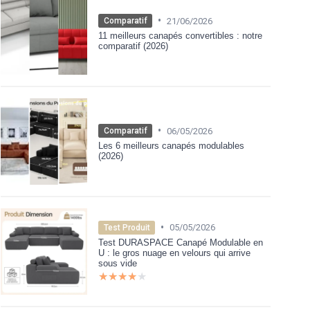
•
21/06/2026
Comparatif
11 meilleurs canapés convertibles : notre
comparatif (2026)
•
06/05/2026
Comparatif
Les 6 meilleurs canapés modulables
(2026)
•
05/05/2026
Test Produit
Test DURASPACE Canapé Modulable en
U : le gros nuage en velours qui arrive
sous vide
★★★★★
★★★★★