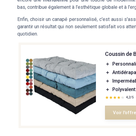
bas, contribue également à l'esthétique globale et à l'e
Enfin, choisir un canapé personnalisé, c'est aussi s'as
garantir un résultat qui non seulement satisfait vos att
quotidien.
Coussin de 
＋
Personnal
＋
Antidérapa
＋
Imperméa
＋
Polyvalent
★★★★★
★★★★★
4,2/5
Voir l'offr