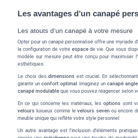
Les avantages d'un canapé per
Les atouts d’un canapé à votre mesure
Opter pour un canapé personnalisé offre une myriade d'a
la configuration de votre
espace
de vie. Que vous disp
modèle sur mesure peut être conçu pour maximiser l'u
esthétiques.
Le choix des
dimensions
est crucial. En sélectionnan
garantir un
confort optimal
. Imaginez un
canapé angle
canapé modulable
que vous pouvez réagencer selon v
En ce qui concerne les matériaux, les
options
sont va
velours
luxueux comme le
velours seven
ou encore 
meuble unique qui reflète votre style personnel.
Un autre avantage est l'inclusion d'éléments pratiq
encore une
méridienne
pour une touche de modernité