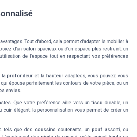
sonnalisé
vantages. Tout d'abord, cela permet d'adapter le mobilier à
osiez d'un
salon
spacieux ou d'un espace plus restreint, un
tilisation de l’espace tout en respectant vos préférences
t la
profondeur
et la
hauteur
adaptées, vous pouvez vous
qui épouse parfaitement les contours de votre pièce, ou un
os envies.
stes. Que votre préférence aille vers un
tissu
durable, un
du
cuir
élégant, la personnalisation vous permet de créer un
ues tels que des
coussins
soutenants, un
pouf
assorti, ou
. L'ajustement des
pieds
du canapé, qu'ils soient
hauts
ou