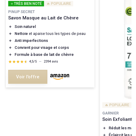
⭐ TRÈS BIEN NOTÉ
🔥 POPULAIRE
PINUP SECRET
Savon Masque au Lait de Chèvre
＋
Soin naturel
＋
Nettoie
et apaise tous les types de peau
＋
Anti imperfections
＋
Convient pour visage et corps
＋
Formule à base de lait de chèvre
★★★★★
★★★★★
4,5/5
—
2394 avis
Voir l'offre
🔥 POPULAIRE
GARNIER
Soin Exfoliant 
＋
Réduit les mar
＋
Éclaircit les p