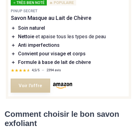
⭐ TRÈS BIEN NOTÉ
🔥 POPULAIRE
PINUP SECRET
Savon Masque au Lait de Chèvre
＋
Soin naturel
＋
Nettoie
et apaise tous les types de peau
＋
Anti imperfections
＋
Convient pour visage et corps
＋
Formule à base de lait de chèvre
★★★★★
★★★★★
4,5/5
—
2394 avis
Voir l'offre
Comment choisir le bon savon
exfoliant