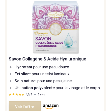
Savon Collagène & Acide Hyaluronique
＋
Hydratant
pour une peau douce
＋
Exfoliant
pour un teint lumineux
＋
Soin naturel
pour une peau jeune
＋
Utilisation polyvalente
pour le visage et le corps
★★★★★
★★★★★
4,6/5
—
3 avis
Voir l'offre