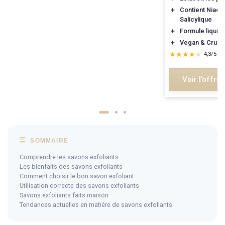
＋
Contient Niaci
Salicylique
＋
Formule liquid
＋
Vegan & Cruelt
★★★★★
★★★★★
4,3/5
—
Voir l'offre
SOMMAIRE
Comprendre les savons exfoliants
Les bienfaits des savons exfoliants
Comment choisir le bon savon exfoliant
Utilisation correcte des savons exfoliants
Savons exfoliants faits maison
Tendances actuelles en matière de savons exfoliants