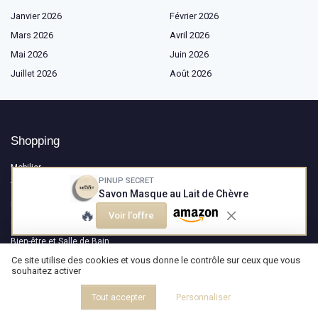
Janvier 2026
Février 2026
Mars 2026
Avril 2026
Mai 2026
Juin 2026
Juillet 2026
Août 2026
Shopping
Mobilier
PINUP SECRET
Textiles
Savon Masque au Lait de Chèvre
Éclairage
🔥
Voir l'offre
Cuisine
Bien-être et Salle de Bain
Outdoor
Ce site utilise des cookies et vous donne le contrôle sur ceux que vous
souhaitez activer
Les plus lus
Tout accepter
Personnaliser