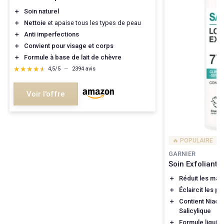
＋
Soin naturel
＋
Nettoie
et apaise tous les types de peau
＋
Anti imperfections
＋
Convient pour visage et corps
＋
Formule à base de lait de chèvre
★★★★★
★★★★★
4,5/5
—
2394 avis
Voir l'offre
🔥 POPULAIRE
GARNIER
Soin Exfoliant 
＋
Réduit les mar
＋
Éclaircit les p
＋
Contient Niaci
Salicylique
＋
Formule liquid