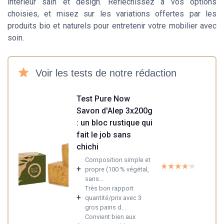
intérieur sain et design. Réfléchissez à vos options
choisies, et misez sur les variations offertes par les
produits bio et naturels pour entretenir votre mobilier avec
soin.
Voir les tests de notre rédaction
Test Pure Now
Savon d'Alep 3x200g
: un bloc rustique qui
fait le job sans
chichi
Composition simple et
★★★★★
★★★★★
+
propre (100 % végétal,
sans...
Très bon rapport
+
quantité/prix avec 3
gros pains d...
Convient bien aux