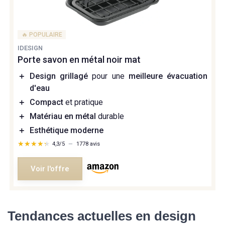
🔥 POPULAIRE
IDESIGN
Porte savon en métal noir mat
＋
Design grillagé
pour une
meilleure évacuation
d'eau
＋
Compact
et pratique
＋
Matériau en métal
durable
＋
Esthétique moderne
★★★★★
★★★★★
4,3/5
—
1778 avis
Voir l'offre
Tendances actuelles en design