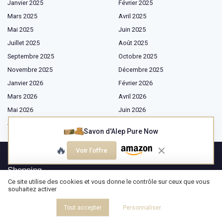
Janvier 2025
Février 2025
Mars 2025
Avril 2025
Mai 2025
Juin 2025
Juillet 2025
Août 2025
Septembre 2025
Octobre 2025
Novembre 2025
Décembre 2025
Janvier 2026
Février 2026
Mars 2026
Avril 2026
Mai 2026
Juin 2026
Juillet 2026
Août 2026
Savon d'Alep Pure Now
🔥
Voir l'offre
Shopping
Ce site utilise des cookies et vous donne le contrôle sur ceux que vous
Mobilier
souhaitez activer
Textiles
Tout accepter
Personnaliser
Éclairage