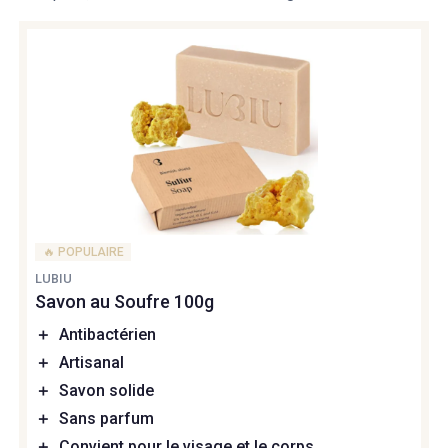
🔥 POPULAIRE
LUBIU
Savon au Soufre 100g
＋
Antibactérien
＋
Artisanal
＋
Savon solide
＋
Sans parfum
＋
Convient pour le visage et le corps