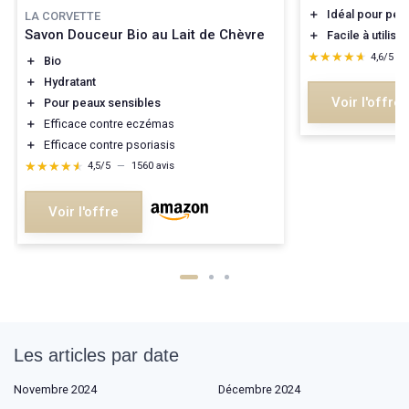
＋
Idéal pour pea
LA CORVETTE
Savon Douceur Bio au Lait de Chèvre
＋
Facile à utiliser
★★★★★
★★★★★
4,6/5
—
＋
Bio
＋
Hydratant
Voir l'offre
＋
Pour peaux sensibles
＋
Efficace contre eczémas
＋
Efficace contre psoriasis
★★★★★
★★★★★
4,5/5
—
1560 avis
Voir l'offre
Les articles par date
Novembre 2024
Décembre 2024