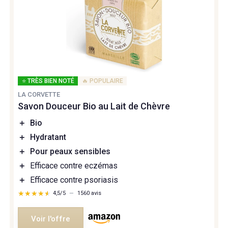
⭐ TRÈS BIEN NOTÉ
🔥 POPULAIRE
LA CORVETTE
Savon Douceur Bio au Lait de Chèvre
＋
Bio
＋
Hydratant
＋
Pour peaux sensibles
＋
Efficace contre eczémas
＋
Efficace contre psoriasis
★★★★★
★★★★★
4,5/5
—
1560 avis
Voir l'offre