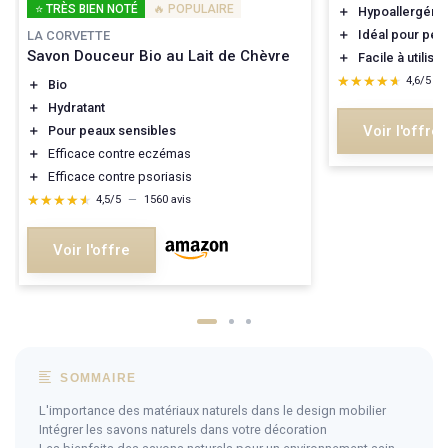
⭐ TRÈS BIEN NOTÉ
🔥 POPULAIRE
＋
Hypoallergéni
＋
Idéal pour pea
LA CORVETTE
Savon Douceur Bio au Lait de Chèvre
＋
Facile à utiliser
★★★★★
★★★★★
4,6/5
—
＋
Bio
＋
Hydratant
Voir l'offre
＋
Pour peaux sensibles
＋
Efficace contre eczémas
＋
Efficace contre psoriasis
★★★★★
★★★★★
4,5/5
—
1560 avis
Voir l'offre
SOMMAIRE
L'importance des matériaux naturels dans le design mobilier
Intégrer les savons naturels dans votre décoration