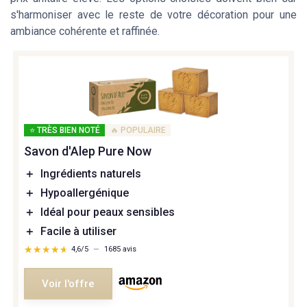
s'harmoniser avec le reste de votre décoration pour une
ambiance cohérente et raffinée.
⭐ TRÈS BIEN NOTÉ
🔥 POPULAIRE
Savon d'Alep Pure Now
＋
Ingrédients naturels
＋
Hypoallergénique
＋
Idéal pour peaux sensibles
＋
Facile à utiliser
★★★★★
★★★★★
4,6/5
—
1685 avis
Voir l'offre