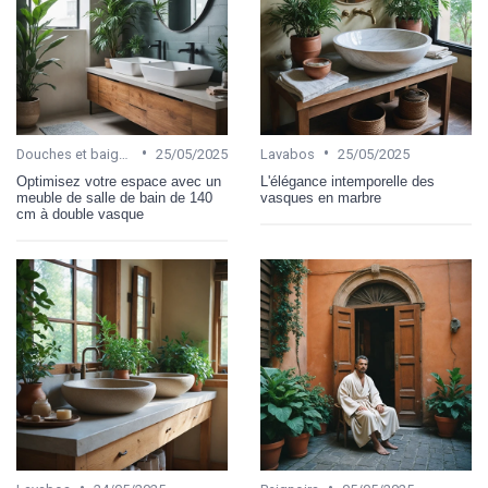
•
•
Douches et baignoires
25/05/2025
Lavabos
25/05/2025
Optimisez votre espace avec un
L'élégance intemporelle des
meuble de salle de bain de 140
vasques en marbre
cm à double vasque