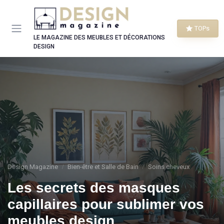
Panneau de gestion des cookies
TOPs
LE MAGAZINE DES MEUBLES ET DÉCORATIONS
DESIGN
Design Magazine
Bien-être et Salle de Bain
Soins cheveux
Les secrets des masques
capillaires pour sublimer vos
meubles design