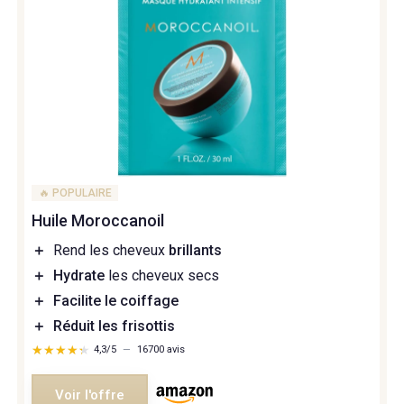
🔥 POPULAIRE
Huile Moroccanoil
＋
Rend les cheveux
brillants
＋
Hydrate
les cheveux secs
＋
Facilite le coiffage
＋
Réduit les frisottis
★★★★★
★★★★★
4,3/5
—
16700 avis
Voir l'offre