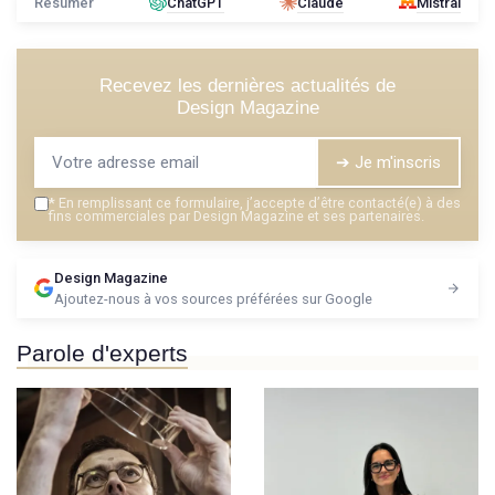
Résumer
ChatGPT
Claude
Mistral
Recevez les dernières actualités de
Design Magazine
➔ Je m'inscris
*
En remplissant ce formulaire, j’accepte d’être contacté(e) à des
fins commerciales par Design Magazine et ses partenaires.
Design Magazine
Ajoutez-nous à vos sources préférées sur Google
Parole d'experts