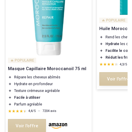
🔥 POPULAIRE
Huile Moroccan
＋
Rend les chev
＋
Hydrate
les ch
＋
Facilite le coif
＋
Réduit les friso
🔥 POPULAIRE
★★★★★
★★★★★
4,3/5
—
Masque Capillaire Moroccanoil 75 ml
＋
Répare les cheveux abîmés
Voir l'offre
＋
Hydrate en profondeur
＋
Texture crémeuse agréable
＋
Facile à utiliser
＋
Parfum agréable
★★★★★
★★★★★
4,4/5
—
7204 avis
Voir l'offre