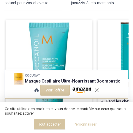
naturel pour vos cheveux
jacuzzis à jets massants
COCUNAT
Masque Capillaire Ultra-Nourrissant Boombastic
🔥 POPULAIRE
🔥
Voir l'offre
Huile Moroccan
＋
Rend les chev
＋
Hydrate
les ch
Ce site utilise des cookies et vous donne le contrôle sur ceux que vous
souhaitez activer
＋
Facilite le coif
＋
Réduit les friso
Tout accepter
Personnaliser
🔥 POPULAIRE
★★★★★
★★★★★
4,3/5
—
Masque Capillaire Moroccanoil 75 ml