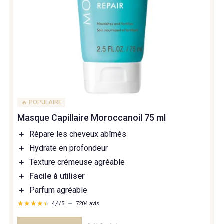
🔥 POPULAIRE
Masque Capillaire Moroccanoil 75 ml
＋
Répare les cheveux abîmés
＋
Hydrate en profondeur
＋
Texture crémeuse agréable
＋
Facile à utiliser
＋
Parfum agréable
★★★★★
★★★★★
4,4/5
—
7204 avis