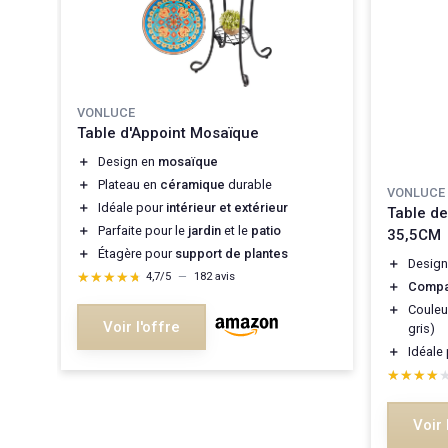
VONLUCE
Table d'Appoint Mosaïque
＋
Design en
mosaïque
＋
Plateau en
céramique
durable
VONLUCE
＋
Idéale pour
intérieur et extérieur
Table de
＋
Parfaite pour le
jardin
et le
patio
35,5CM
＋
Étagère pour
support de plantes
＋
Design
★★★★★
★★★★★
4,7/5
—
182 avis
＋
Compa
＋
Coule
Voir l'offre
gris)
＋
Idéale
★★★★
★★★★
Voir 