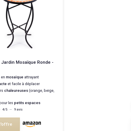
 Jardin Mosaïque Ronde -
 en
mosaïque
attrayant
cte
et facile à déplacer
urs
chaleureuses
(orange, beige,
 pour les
petits espaces
★
★
4/5
—
9 avis
l'offre