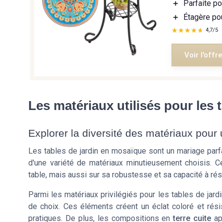
＋
Parfaite po
＋
Étagère po
★★★★★
★★★★★
4,7/5
Voir l'offr
Les matériaux utilisés pour les 
Explorer la diversité des matériaux pour 
Les tables de jardin en mosaïque sont un mariage parfai
d'une variété de matériaux minutieusement choisis. Ce
table, mais aussi sur sa robustesse et sa capacité à rés
Parmi les matériaux privilégiés pour les tables de jar
de choix. Ces éléments créent un éclat coloré et résist
pratiques. De plus, les compositions en
terre cuite
app