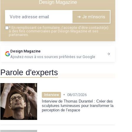
Design Magazine
➔ Je m'inscris
*
En remplissant ce formulaire, j’accepte d’être contacté(e)
à des fins commerciales par Design Magazine et ses
partenaires.
Design Magazine
Ajoutez-nous à vos sources préférées sur Google
Parole d'experts
•
08/07/2026
Interview
Interview de Thomas Durantel : Créer des
sculptures lumineuses pour transformer la
perception de l’espace