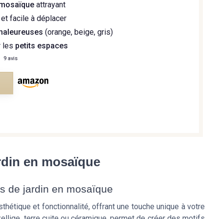
mosaïque
attrayant
et facile à déplacer
haleureuses
(orange, beige, gris)
r les
petits espaces
—
9 avis
e
ardin en mosaïque
es de jardin en mosaïque
thétique et fonctionnalité, offrant une touche unique à votre
lige, terre cuite ou céramique, permet de créer des motifs