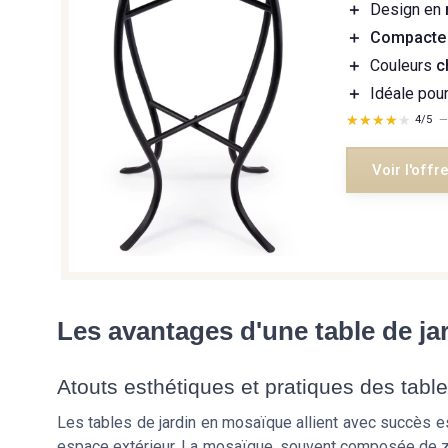
＋
Design en
＋
Compacte
＋
Couleurs
c
＋
Idéale pou
★★★★★
★★★★★
4/5
Voir l'offr
Les avantages d'une table de j
Atouts esthétiques et pratiques des tabl
Les tables de jardin en mosaïque allient avec succès es
espace extérieur. La mosaïque, souvent composée de zel