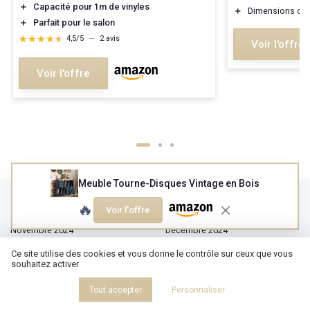
＋
Capacité pour 1m de vinyles
＋
Dimensions co
＋
Parfait pour le salon
★★★★★
★★★★★
4,5/5
—
2 avis
Voir l'offre
Voir l'offre
Meuble Tourne-Disques Vintage en Bois
Les articles par date
🔥
Voir l'offre
Novembre 2024
Décembre 2024
Janvier 2025
Février 2025
Ce site utilise des cookies et vous donne le contrôle sur ceux que vous
souhaitez activer
Mars 2025
Avril 2025
Mai 2025
Juin 2025
Tout accepter
Personnaliser
Juillet 2025
Août 2025