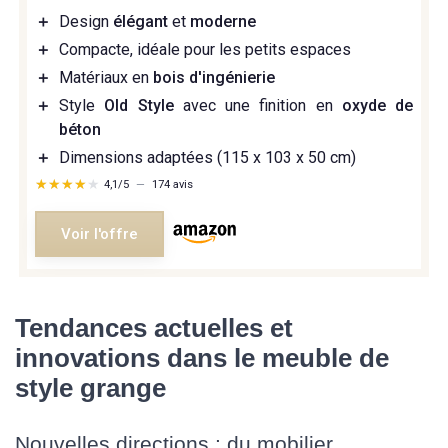
＋
Design
élégant
et
moderne
＋
Compacte, idéale pour les petits espaces
＋
Matériaux en
bois d'ingénierie
＋
Style
Old Style
avec une finition en
oxyde de
béton
＋
Dimensions adaptées (115 x 103 x 50 cm)
★★★★★
★★★★★
4,1/5
—
174 avis
Voir l'offre
Tendances actuelles et
innovations dans le meuble de
style grange
Nouvelles directions : du mobilier