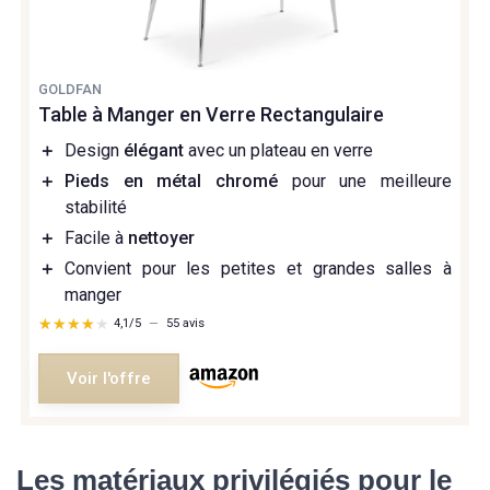
GOLDFAN
Table à Manger en Verre Rectangulaire
＋
Design
élégant
avec un plateau en verre
＋
Pieds en métal chromé
pour une meilleure
stabilité
＋
Facile à
nettoyer
＋
Convient pour les petites et grandes salles à
manger
★★★★★
★★★★★
4,1/5
—
55 avis
Voir l'offre
Les matériaux privilégiés pour le