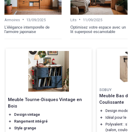
•
•
Armoires
13/09/2025
Lits
11/09/2025
L'élégance intemporelle de
Optimisez votre espace avec un
l'armoire japonaise
lit superposé escamotable
SOBUY
Meuble Bas de
Meuble Tourne-Disques Vintage en
Coulissante
Bois
＋
Design modern
＋
Design vintage
＋
Idéal pour le
ra
＋
Rangement intégré
＋
Polyvalent : s'
＋
Style grange
(salon, couloir,