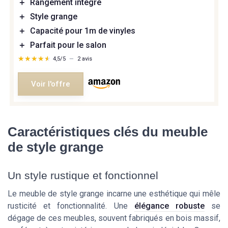
＋
Rangement intégré
＋
Style grange
＋
Capacité pour 1m de vinyles
＋
Parfait pour le salon
★★★★★
★★★★★
4,5/5
—
2 avis
Voir l'offre
Caractéristiques clés du meuble
de style grange
Un style rustique et fonctionnel
Le meuble de style grange incarne une esthétique qui mêle
rusticité et fonctionnalité. Une
élégance robuste
se
dégage de ces meubles, souvent fabriqués en bois massif,