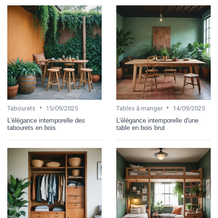
•
•
Tabourets
15/09/2025
Tables à manger
14/09/2025
L'élégance intemporelle des
L'élégance intemporelle d'une
tabourets en bois
table en bois brut