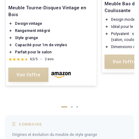
Meuble Bas de
Meuble Tourne-Disques Vintage en
Coulissante
Bois
＋
Design modern
＋
Design vintage
＋
Idéal pour le
ra
＋
Rangement intégré
＋
Polyvalent : s'
＋
Style grange
(salon, couloir,
＋
Capacité pour 1m de vinyles
＋
Dimensions co
＋
Parfait pour le salon
★★★★★
★★★★★
4,5/5
—
2 avis
Voir l'offre
Voir l'offre
SOMMAIRE
Origines et évolution du meuble de style grange