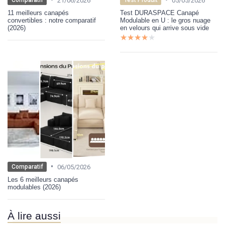
21/06/2026
05/05/2026
Comparatif
Test Produit
11 meilleurs canapés
Test DURASPACE Canapé
convertibles : notre comparatif
Modulable en U : le gros nuage
(2026)
en velours qui arrive sous vide
★★★★★
★★★★★
•
06/05/2026
Comparatif
Les 6 meilleurs canapés
modulables (2026)
À lire aussi