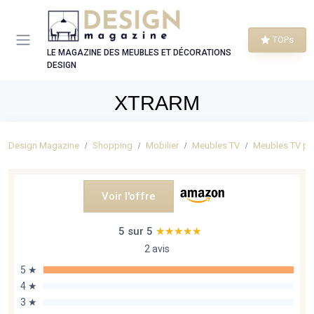
Panneau de gestion des cookies
TOPs
LE MAGAZINE DES MEUBLES ET DÉCORATIONS
DESIGN
XTRARM
Design Magazine
Shopping
Mobilier
Meubles TV
Meubles TV po
Voir l'offre
5 sur 5
★★★★★
★★★★★
2 avis
5 ★
4 ★
3 ★