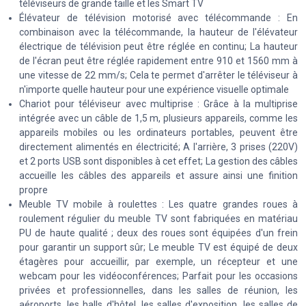
téléviseurs de grande taille et les Smart TV
Élévateur de télévision motorisé avec télécommande : En
combinaison avec la télécommande, la hauteur de l'élévateur
électrique de télévision peut être réglée en continu; La hauteur
de l'écran peut être réglée rapidement entre 910 et 1560 mm à
une vitesse de 22 mm/s; Cela te permet d'arrêter le téléviseur à
n'importe quelle hauteur pour une expérience visuelle optimale
Chariot pour téléviseur avec multiprise : Grâce à la multiprise
intégrée avec un câble de 1,5 m, plusieurs appareils, comme les
appareils mobiles ou les ordinateurs portables, peuvent être
directement alimentés en électricité; A l'arrière, 3 prises (220V)
et 2 ports USB sont disponibles à cet effet; La gestion des câbles
accueille les câbles des appareils et assure ainsi une finition
propre
Meuble TV mobile à roulettes : Les quatre grandes roues à
roulement régulier du meuble TV sont fabriquées en matériau
PU de haute qualité ; deux des roues sont équipées d'un frein
pour garantir un support sûr; Le meuble TV est équipé de deux
étagères pour accueillir, par exemple, un récepteur et une
webcam pour les vidéoconférences; Parfait pour les occasions
privées et professionnelles, dans les salles de réunion, les
aéroports, les halls d'hôtel, les salles d'exposition, les salles de