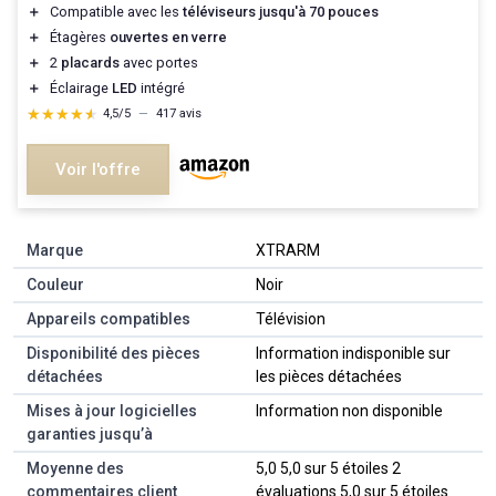
＋
Compatible avec les
téléviseurs jusqu'à 70 pouces
＋
Étagères
ouvertes en verre
＋
2
placards
avec portes
＋
Éclairage
LED
intégré
★★★★★
★★★★★
4,5/5
—
417 avis
Voir l'offre
Marque
‎XTRARM
Couleur
‎Noir
Appareils compatibles
‎Télévision
Disponibilité des pièces
‎Information indisponible sur
détachées
les pièces détachées
Mises à jour logicielles
‎Information non disponible
garanties jusqu’à
Moyenne des
5,0 5,0 sur 5 étoiles 2
commentaires client
évaluations 5,0 sur 5 étoiles