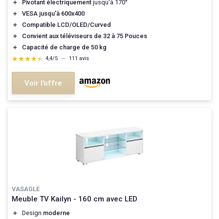
＋
Pivotant électriquement
jusqu'à 170°
＋
VESA jusqu'à 600x400
＋
Compatible LCD/OLED/Curved
＋
Convient aux téléviseurs de 32 à 75 Pouces
＋
Capacité de charge de 50 kg
★★★★★
★★★★★
4,4/5
—
111 avis
Voir l'offre
VASAGLE
Meuble TV Kailyn - 160 cm avec LED
＋
Design
moderne