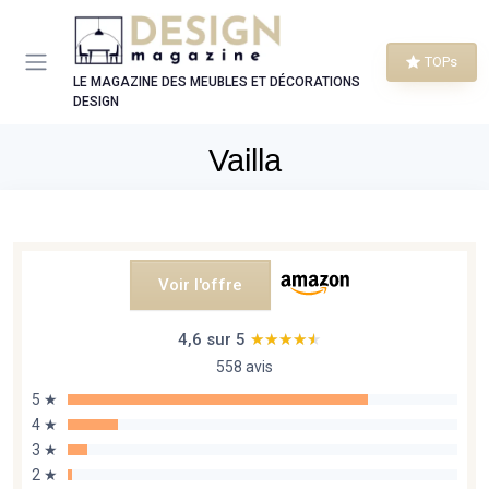
Panneau de gestion des cookies
TOPs
LE MAGAZINE DES MEUBLES ET DÉCORATIONS
DESIGN
Vailla
Voir l'offre
4,6 sur 5
★★★★★
★★★★★
558 avis
5 ★
4 ★
3 ★
2 ★