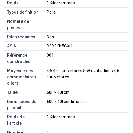
Poids
‎1 Kilogrammes
Types de finition
‎Polie
Nombre de
‎1
pièces
Piles requises
‎Non
ASIN
B0B9KN5CXH
Référence
001
constructeur
Moyenne des
4,6 4,6 sur 5 étoiles 558 évaluations 4,6
commentaires
sur 5 étoiles
client
Taille
60L x 40l cm
Dimensions du
60L x 40l centimètres
produit
Poids de
1 Kilogrammes
l'article
Nombre
1