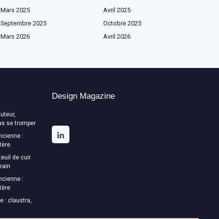
Mars 2025
Avril 2025
Septembre 2025
Octobre 2025
Mars 2026
Avril 2026
Design Magazine
uteur,
as se tromper
ncienne :
tère
euil de cuir
rain
ncienne :
tère
e : claustra,