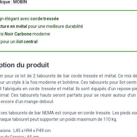
tique :
MOBIN
gn élégant avec
corde tressée
cture en métal
pour une meilleure durabilité
ris
Noir Carbone
moderne
l pour un
ilot central
ption du produit
ier pour ce lot de 2 tabourets de bar corde tressée et métal. Ce mix 
our un style à la fois moderne et bohême. Ces tabourets pour îlot centra
t fabriqués en corde tressée et métal. Ils sont équipés d'un repose-p
imal. Ces tabourets hauts seront parfaits pour se réunir autour d'un î
u encore d'un mange-debout.
e ces tabourets de bar NEMA est conçue en corde tressée. Les pieds so
Chaque tabouret peut supporter un poids maximum de 110 kg.
sions : L45 x H94 x P49 cm