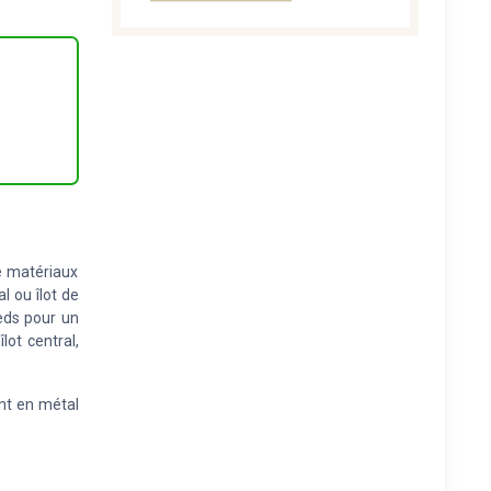
de matériaux
l ou îlot de
ieds pour un
lot central,
nt en métal