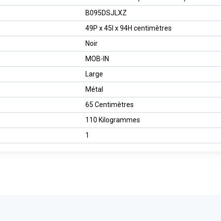
B095DSJLXZ
49P x 45l x 94H centimètres
Noir
MOB-IN
Large
Métal
65 Centimètres
110 Kilogrammes
1