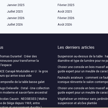
Janvier 2025
Février 2025
Juillet 2025
Août 2025
Janvier 2026
Février 2026
Juillet 2026
Août 2026
us
Les derniers articles
Thomas Durantel : Créer des
Suspension au-dessus de la table : ha
mineuses pour transformer la
diamètre et type de lumière pour ne p
 l’espace
Choisir une console en bois massif a
CE Canapé Modulable en U : le gros
guide expert pour un meuble de carac
urs qui arrive sous vide
Fauteuils aviateurs : comment ce faut
temporelle de la table basse galet
iconique réinvente le salon contempo
ugo Delavelle : Ostal - Une collection
Choisir une console en bois massif a
ign moderne et savoir-faire ancestral
guide expert pour un meuble de carac
Nicolas Causin : NEOSIEGES ( Maître
Végétaliser un intérieur sans jardinièr
e de Siège depuis 1969, entre
suspension et alcôve plantée
ovation et engagement durable )