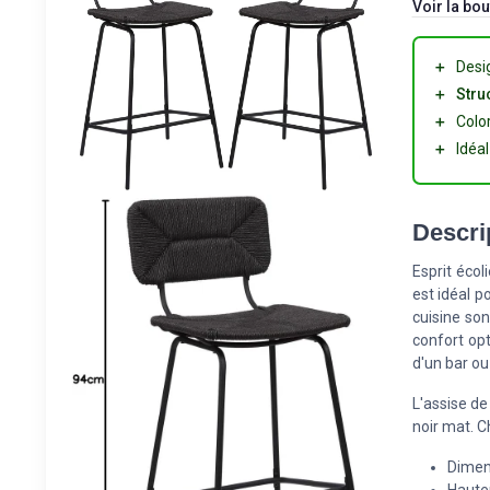
Voir la bou
＋
Desi
＋
Stru
＋
Colo
＋
Idéa
Descri
Esprit écol
est idéal p
cuisine son
confort opt
d'un bar o
L'assise d
noir mat. 
Dimen