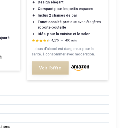
＋
Design élégant
＋
Compact
pour les petits espaces
＋
Inclus 2 chaises de bar
＋
Fonctionnalité pratique
avec étagères
et porte-bouteille
＋
Idéal pour la cuisine et le salon
ajouré
★★★★★
★★★★★
4,3/5
—
400 avis
L'abus d'alcool est dangereux pour la
santé, à consommer avec modération.
Voir l'offre
achées