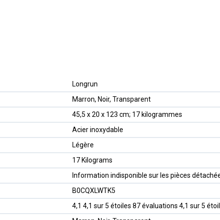
‎Longrun
‎Marron, Noir, Transparent
‎45,5 x 20 x 123 cm; 17 kilogrammes
‎Acier inoxydable
‎Légère
‎17 Kilograms
‎Information indisponible sur les pièces détaché
B0CQXLWTK5
4,1 4,1 sur 5 étoiles 87 évaluations 4,1 sur 5 étoi