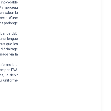
r inoxydable
. Un morceau
en valeur la
verte d'une
 et prolonge
e bande LED
 une longue
eux que les
d'éclairage
irage via la
niforme lors
le tampon EVA
es, le débit
eau uniforme