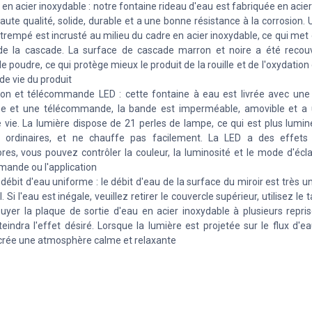
en acier inoxydable : notre fontaine rideau d'eau est fabriquée en acie
aute qualité, solide, durable et a une bonne résistance à la corrosion
 trempé est incrusté au milieu du cadre en acier inoxydable, ce qui met 
de la cascade. La surface de cascade marron et noire a été recou
e poudre, ce qui protège mieux le produit de la rouille et de l'oxydation
de vie du produit
ion et télécommande LED : cette fontaine à eau est livrée avec un
ée et une télécommande, la bande est imperméable, amovible et a
 vie. La lumière dispose de 21 perles de lampe, ce qui est plus lumin
s ordinaires, et ne chauffe pas facilement. La LED a des effets 
ores, vous pouvez contrôler la couleur, la luminosité et le mode d'écla
ande ou l'application
 débit d'eau uniforme : le débit d'eau de la surface du miroir est très u
l. Si l'eau est inégale, veuillez retirer le couvercle supérieur, utilisez 
uyer la plaque de sortie d'eau en acier inoxydable à plusieurs repris
teindra l'effet désiré. Lorsque la lumière est projetée sur le flux d'
il crée une atmosphère calme et relaxante