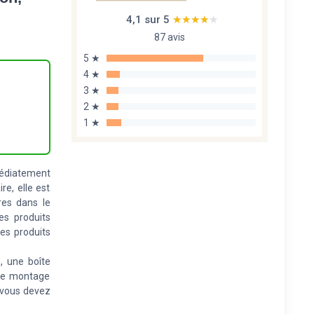
4,1 sur 5
★★★★★
★★★★★
87 avis
5 ★
4 ★
3 ★
2 ★
1 ★
mmédiatement
e, elle est
res dans le
des produits
des produits
, une boîte
 de montage
 vous devez