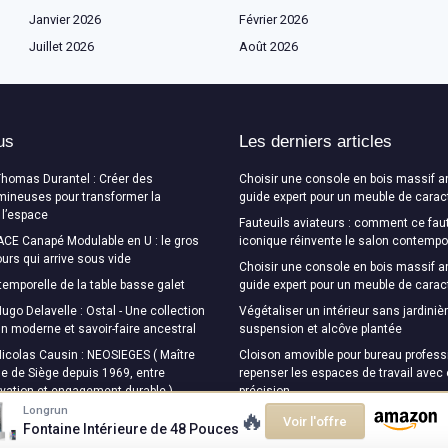
Janvier 2026
Février 2026
Juillet 2026
Août 2026
us
Les derniers articles
Thomas Durantel : Créer des
Choisir une console en bois massif a
mineuses pour transformer la
guide expert pour un meuble de carac
 l’espace
Fauteuils aviateurs : comment ce faut
CE Canapé Modulable en U : le gros
iconique réinvente le salon contempo
urs qui arrive sous vide
Choisir une console en bois massif a
temporelle de la table basse galet
guide expert pour un meuble de carac
ugo Delavelle : Ostal - Une collection
Végétaliser un intérieur sans jardinièr
ign moderne et savoir-faire ancestral
suspension et alcôve plantée
Nicolas Causin : NEOSIEGES ( Maître
Cloison amovible pour bureau professi
e de Siège depuis 1969, entre
repenser les espaces de travail avec
ovation et engagement durable )
précision
Longrun
🔥
Voir l'offre
Fontaine Intérieure de 48 Pouces