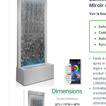
Miroir
Voir la bou
＋
Bell
＋
Cont
＋
Auto
＋
Ajou
Facile à
après le
légère e
produit 
aquatiqu
LONGRU
Emballag
d'emball
encombra
attendre