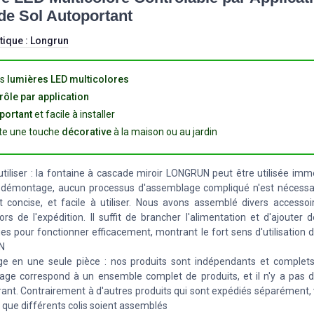
 de Sol Autoportant
tique :
Longrun
es
lumières LED multicolores
rôle par application
portant
et facile à installer
te une touche
décorative
à la maison ou au jardin
 utiliser : la fontaine à cascade miroir LONGRUN peut être utilisée i
 démontage, aucun processus d'assemblage compliqué n'est nécessair
t concise, et facile à utiliser. Nous avons assemblé divers accessoi
lors de l'expédition. Il suffit de brancher l'alimentation et d'ajouter 
es pour fonctionner efficacement, montrant le fort sens d'utilisation 
N
e en une seule pièce : nos produits sont indépendants et complets
age correspond à un ensemble complet de produits, et il n'y a pas
nt. Contrairement à d'autres produits qui sont expédiés séparément,
 que différents colis soient assemblés