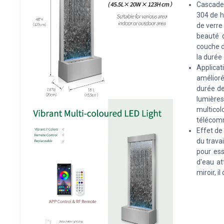
Cascade 
304 de h
de verre
beauté 
couche d
la durée 
Applicat
amélior
durée de
lumière
multicol
télécomm
Effet de
du travai
pour ess
d'eau at
miroir, 