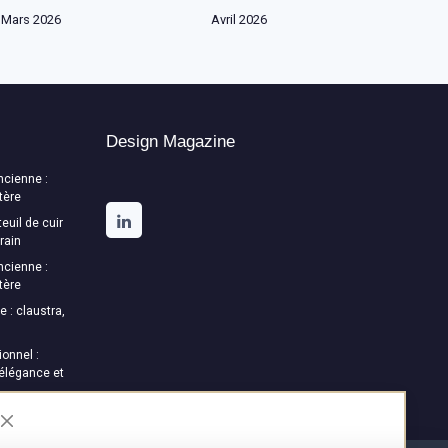
Mars 2026
Avril 2026
Design Magazine
ncienne :
tère
euil de cuir
rain
ncienne :
tère
e : claustra,
onnel :
 élégance et