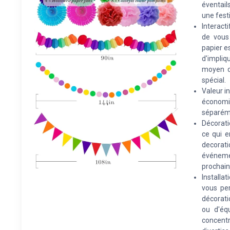
éventail
une fest
Interact
de vous
papier e
d'impliqu
moyen d
spécial.
Valeur i
économi
séparéme
Décoratio
ce qui e
decorati
événemen
prochain
Installa
vous pe
décorati
ou d'éq
concentr