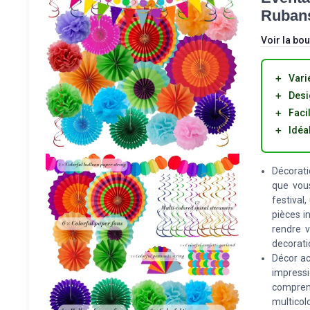
Rubans
Voir la bou
＋
Vari
＋
Desi
＋
Facil
＋
Idéa
Décorati
que vous
festival
pièces i
rendre 
decorati
Décor ac
impressi
compren
multicol