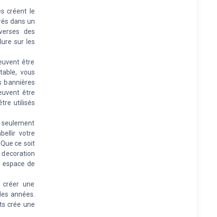
s créent le
urés dans un
iverses des
lure sur les
euvent être
able, vous
s bannières
euvent être
re utilisés
s seulement
ellir votre
 Que ce soit
 decoration
e espace de
z créer une
des années.
ts crée une