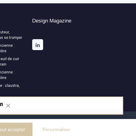
Design Magazine
uteur,
as se tromper
ncienne :
tère
euil de cuir
rain
ncienne :
tère
e : claustra,
out accepter
Personnaliser