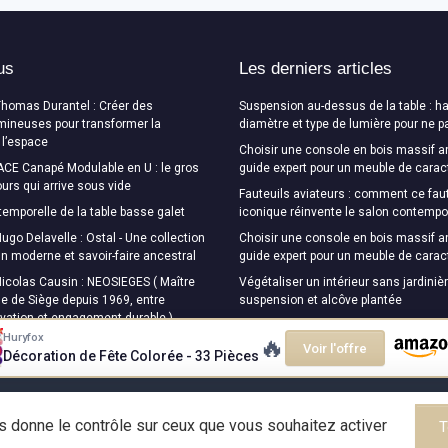
us
Les derniers articles
Thomas Durantel : Créer des
Suspension au-dessus de la table : ha
mineuses pour transformer la
diamètre et type de lumière pour ne p
 l’espace
Choisir une console en bois massif a
CE Canapé Modulable en U : le gros
guide expert pour un meuble de carac
urs qui arrive sous vide
Fauteuils aviateurs : comment ce faut
temporelle de la table basse galet
iconique réinvente le salon contempo
ugo Delavelle : Ostal - Une collection
Choisir une console en bois massif a
ign moderne et savoir-faire ancestral
guide expert pour un meuble de carac
Nicolas Causin : NEOSIEGES ( Maître
Végétaliser un intérieur sans jardinièr
e de Siège depuis 1969, entre
suspension et alcôve plantée
ovation et engagement durable )
Huryfox
🔥
Voir l'offre
Décoration de Fête Colorée - 33 Pièces
Mentions légales
Politique de confidentialité
us donne le contrôle sur ceux que vous souhaitez activer
T
© Design Magazine 2026