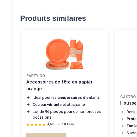
Produits similaires
PARTY GO
Accessoires de fête en papier
orange
GASTRO
＋
Idéal pour les
anniversaires d'enfants
Housses
＋
Couleur
vibrante
et
attrayante
＋
Lot de
96 pièces
pour de nombreuses
＋
Desi
occasions
＋
Prote
★★★★★
★★★★★
4,6/5
—
103 avis
＋
Facile
＋
S'ada