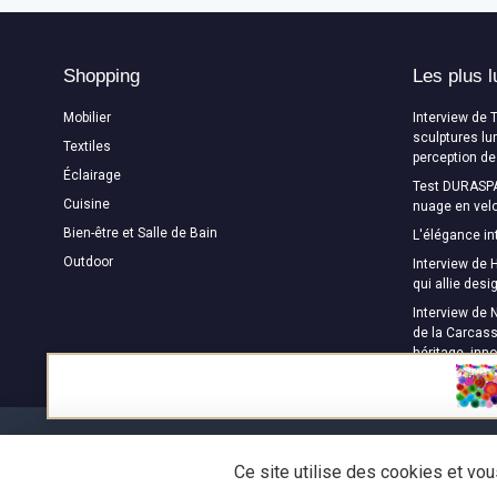
Shopping
Les plus l
Mobilier
Interview de 
sculptures lu
Textiles
perception de
Éclairage
Test DURASPA
Cuisine
nuage en velo
Bien-être et Salle de Bain
L'élégance in
Outdoor
Interview de H
qui allie des
Interview de 
de la Carcass
héritage, inn
Ce site utilise des cookies et vo