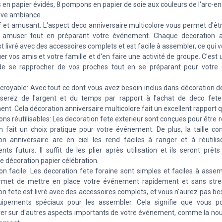
s en papier évidés, 8 pompons en papier de soie aux couleurs de l'arc-en-
ive ambiance.
if et amusant: L'aspect deco anniversaire multicolore vous permet d'êtr
 amuser tout en préparant votre événement. Chaque decoration an
st livré avec des accessoires complets et est facile à assembler, ce qui
er vos amis et votre famille et d'en faire une activité de groupe. C'est 
e se rapprocher de vos proches tout en se préparant pour votre
ncroyable: Avec tout ce dont vous avez besoin inclus dans décoration d
serez de l'argent et du temps par rapport à l'achat de deco fet
nt. Cela décoration anniversaire multicolore fait un excellent rapport qu
ns réutilisables: Les decoration fete exterieur sont conçues pour être ré
n fait un choix pratique pour votre événement. De plus, la taille c
on anniversaire arc en ciel les rend faciles à ranger et à réutilis
ts futurs. Il suffit de les plier après utilisation et ils seront prêt
e décoration papier célébration.
tion facile: Les decoration fete foraine sont simples et faciles à assem
rmet de mettre en place votre événement rapidement et sans stre
on fete est livré avec des accessoires complets, et vous n'aurez pas bes
uipements spéciaux pour les assembler. Cela signifie que vous p
er sur d'autres aspects importants de votre événement, comme la nourr