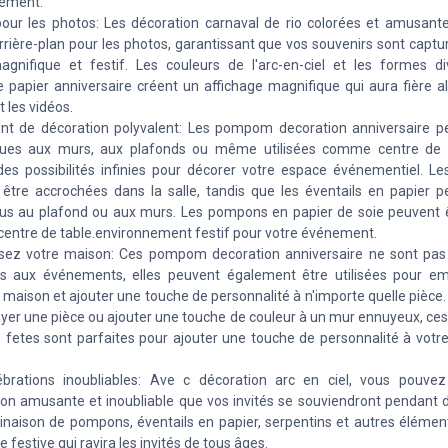
sement.
pour les photos: Les décoration carnaval de rio colorées et amusante
arrière-plan pour les photos, garantissant que vos souvenirs sont capt
gnifique et festif. Les couleurs de l'arc-en-ciel et les formes d
e papier anniversaire créent un affichage magnifique qui aura fière al
 les vidéos.
t de décoration polyvalent: Les pompom decoration anniversaire p
ues aux murs, aux plafonds ou même utilisées comme centre de t
des possibilités infinies pour décorer votre espace événementiel. Le
être accrochées dans la salle, tandis que les éventails en papier p
s au plafond ou aux murs. Les pompons en papier de soie peuvent êt
ntre de table.environnement festif pour votre événement.
ssez votre maison: Ces pompom decoration anniversaire ne sont pa
s aux événements, elles peuvent également être utilisées pour emb
 maison et ajouter une touche de personnalité à n'importe quelle pièce.
yer une pièce ou ajouter une touche de couleur à un mur ennuyeux, ces
s fetes sont parfaites pour ajouter une touche de personnalité à votr
ébrations inoubliables: Ave c décoration arc en ciel, vous pouve
ion amusante et inoubliable que vos invités se souviendront pendant 
naison de pompons, éventails en papier, serpentins et autres élémen
festive qui ravira les invités de tous âges.