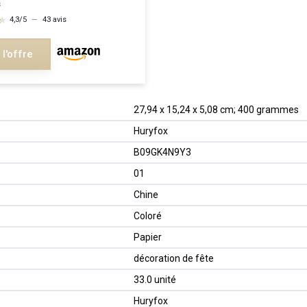
s
★
★
4,3/5
—
43 avis
 l'offre
27,94 x 15,24 x 5,08 cm; 400 grammes
Huryfox
B09GK4N9Y3
01
Chine
Coloré
Papier
décoration de fête
33.0 unité
Huryfox