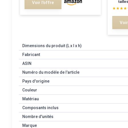
taille
Voir l'offre
★★★★
★★★★
Voir
Dimensions du produit (L x l x h)
Fabricant
ASIN
Numéro du modèle de l'article
Pays d'origine
Couleur
Matériau
Composants inclus
Nombre d'unités
Marque