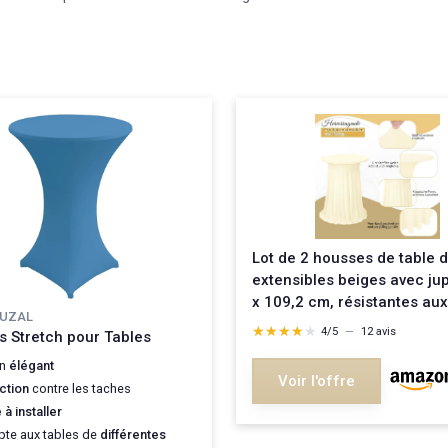
Lot de 2 housses de table 
extensibles beiges avec jup
x 109,2 cm, résistantes aux
 UZAL
taches, anti-plis, lavables,
★★★★★
★★★★★
4/5
—
12 avis
 Stretch pour Tables
table rondes en polyester
gn
élégant
extensible pour mariage, fê
Voir l'offre
ction
contre les taches
salle à Lot de 2 Beige
 à installer
pte aux tables de
différentes