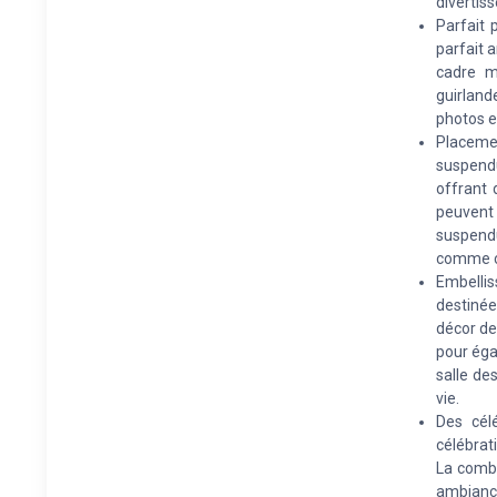
divertis
Parfait 
parfait 
cadre ma
guirland
photos et
Placemen
suspend
offrant 
peuvent 
suspendu
comme ce
Embelli
destinée
décor de
pour éga
salle de
vie.
Des cél
célébrat
La combi
ambiance 