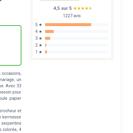
4,5 sur 5
★★★★★
★★★★★
1227 avis
5 ★
4 ★
3 ★
2 ★
1 ★
s occasions,
mariage, un
ise. Avec 33
besoin pour
oule papier
crocheur et
on kermesse
 serpentins
s colorée, 4