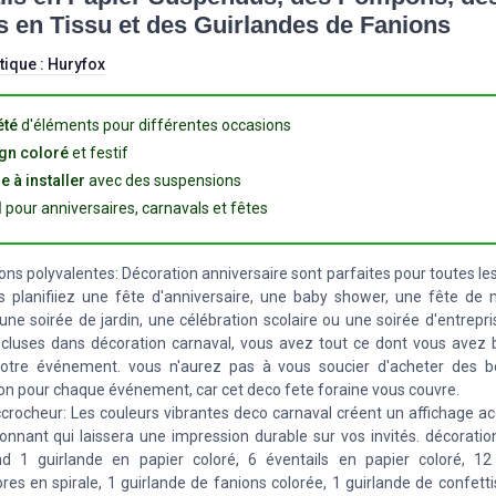
 en Tissu et des Guirlandes de Fanions
tique :
Huryfox
été
d'éléments pour différentes occasions
gn coloré
et festif
e à installer
avec des suspensions
l
pour anniversaires, carnavals et fêtes
ons polyvalentes: Décoration anniversaire sont parfaites pour toutes le
 planifiiez une fête d'anniversaire, une baby shower, une fête de 
, une soirée de jardin, une célébration scolaire ou une soirée d'entrepr
ncluses dans décoration carnaval, vous avez tout ce dont vous avez 
votre événement. vous n'aurez pas à vous soucier d'acheter des b
on pour chaque événement, car cet deco fete foraine vous couvre.
crocheur: Les couleurs vibrantes deco carnaval créent un affichage ac
onnant qui laissera une impression durable sur vos invités. décorati
d 1 guirlande en papier coloré, 6 éventails en papier coloré, 12
ores en spirale, 1 guirlande de fanions colorée, 1 guirlande de confetti