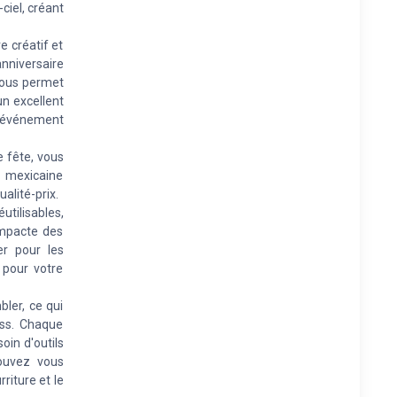
ciel, créant
e créatif et
niversaire
 vous permet
un excellent
 événement
e fête, vous
e mexicaine
alité-prix.
utilisables,
ompacte des
er pour les
s pour votre
bler, ce qui
ss. Chaque
oin d'outils
ouvez vous
iture et le